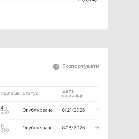
0
(0,0%)
Експортувати
Дата
я
Підписів
Статус
відповіді
4
з
Опубліковано
8/21/2026
350
11
з
Опубліковано
8/18/2026
350