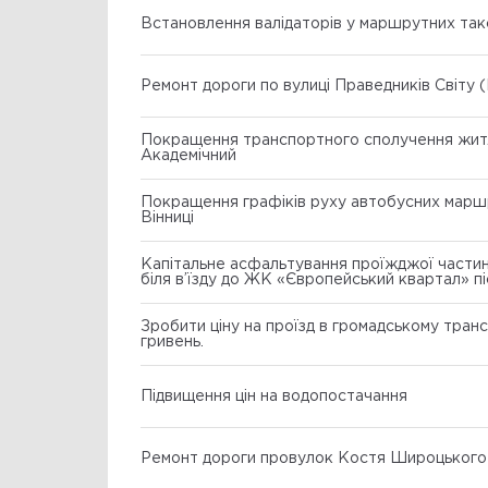
Встановлення валідаторів у маршрутних так
Ремонт дороги по вулиці Праведників Світу 
Покращення транспортного сполучення жит
Академічний
Покращення графіків руху автобусних маршр
Вінниці
Капітальне асфальтування проїжджої частин
біля в’їзду до ЖК «Європейський квартал» пі
магістрального водогону
Зробити ціну на проїзд в громадському тран
гривень.
Підвищення цін на водопостачання
Ремонт дороги провулок Костя Широцького