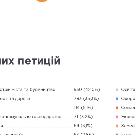
них петицій
стрій міста та будівництво
930
(42,0%)
Освіт
орт та дороги
783
(35,3%)
Охоро
114
(5,1%)
Соціал
о-комунальне господарство
71
(3,2%)
Економ
ія
69
(3,1%)
Земель