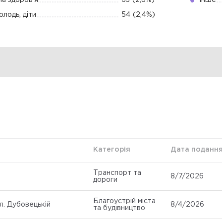
а здоров’я
63
(2,8%)
Інше
молодь, діти
54
(2,4%)
Категорія
Дата поданн
Транспорт та
8/7/2026
дороги
Благоустрій міста
л. Дубовецькій
8/4/2026
та будівництво