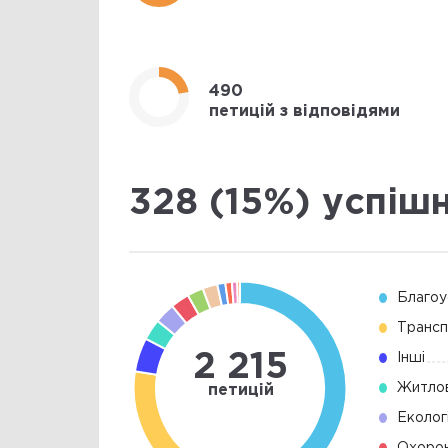
490
петицій з відповідями
328 (15%) успіш
Благоу
Трансп
2 215
Інші
Житлов
петицій
Еколог