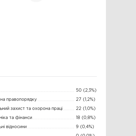
а
50
(2,3%)
на правопорядку
27
(1,2%)
ьний захист та охорона праці
22
(1,0%)
іка та фінанси
18
(0,8%)
ні відносини
9
(0,4%)