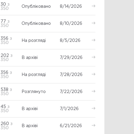
30
з
Опубліковано
8/14/2026
350
77
з
Опубліковано
8/10/2026
350
356
з
На розгляді
8/5/2026
350
202
з
В архіві
7/29/2026
350
356
з
На розгляді
7/28/2026
350
538
з
Розглянуто
7/22/2026
350
45
з
В архіві
7/1/2026
350
260
з
В архіві
6/21/2026
350